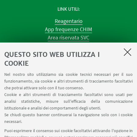
LINK UTILI
Reagentario
App frequenze CHIM
Area riservata SVC
Prenotazione strumenti
QUESTO SITO WEB UTILIZZA I
Prenotazione spazi e Riunioni
Planner aule Navile
COOKIE
Magazzini
Nel nostro sito utilizziamo sia cookie tecnici necessari per il suo
Dismissione beni
funzionamento, sia cookie e altri strumenti di tracciamento facoltativi
Segnala un evento
che potrai attivare solo con il tuo consenso.
Cookie e altri strumenti di tracciamento facoltativi sono usati per
analisi statistiche, misure sull'efficacia della comunicazione
SEGUI IL DIPARTIMENTO SU:
istituzionale e analisi dei comportamenti degli utenti.
Se chiudi questo banner continuerai la navigazione solo con i cookie
necessari.
SEGUI UNIBO SU:
Puoi esprimere il consenso sui cookie facoltativi attivando l'opzione in