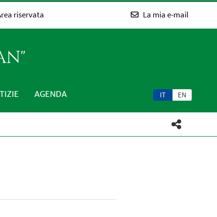
rea riservata
La mia e-mail
AN"
TIZIE
AGENDA
IT
EN