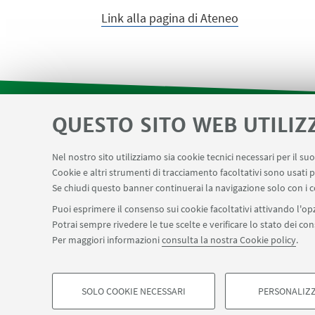
Link alla pagina di Ateneo
QUESTO SITO WEB UTILIZ
Reagentario
App frequenze CHIM
LINK UTILI
Nel nostro sito utilizziamo sia cookie tecnici necessari per il s
Cookie e altri strumenti di tracciamento facoltativi sono usati p
Magazzini
Dismissione beni
Segnala un 
Se chiudi questo banner continuerai la navigazione solo con i c
Puoi esprimere il consenso sui cookie facoltativi attivando l'opz
Potrai sempre rivedere le tue scelte e verificare lo stato dei c
SEGUI IL DIPARTIMENTO SU:
Per maggiori informazioni
consulta la nostra Cookie policy
.
©Copyright 2026 - ALMA MATER STUDIORUM - Università di Bologn
Privacy
Note legali
SOLO COOKIE NECESSARI
Informazioni sul sito e accessibilità
PERSONALIZZ
Imp
COOKIE DI PROFILAZIONE - FACOLTATIVI