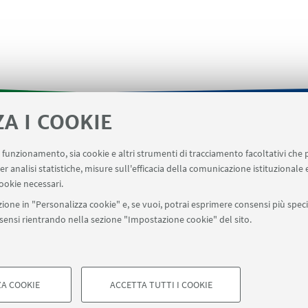
ZA I COOKIE
Area riservata SVC
Prenotazione strumenti
Prenotaz
uo funzionamento, sia cookie e altri strumenti di tracciamento facoltativi che 
er analisi statistiche, misure sull'efficacia della comunicazione istituzionale
evento
ookie necessari.
ione in "Personalizza cookie" e, se vuoi, potrai esprimere consensi più specif
onsensi rientrando nella sezione "Impostazione cookie" del sito.
SEGUI UNIBO SU:
a - Via Zamboni, 33 - 40126 Bologna - PI: 01131710376 - CF: 800070103
A COOKIE
ostazioni Cookie
ACCETTA TUTTI I COOKIE
COOKIE TECNICI - NECESSAR