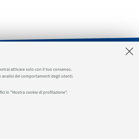
ione spazi e Riunioni
Planner aule Navile
potrai attivare solo con il tuo consenso.
 e analisi dei comportamenti degli utenti.
ici in "Mostra cookie di profilazione".
APP:
76
I