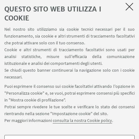
Prenotazione strumenti
QUESTO SITO WEB UTILIZZA I
Prenotazione spazi e Riunioni
Planner aule Navile
COOKIE
Magazzini
Nel nostro sito utilizziamo sia cookie tecnici necessari per il suo
Dismissione beni
funzionamento, sia cookie e altri strumenti di tracciamento facoltativi
Segnala un evento
che potrai attivare solo con il tuo consenso.
Cookie e altri strumenti di tracciamento facoltativi sono usati per
analisi statistiche, misure sull'efficacia della comunicazione
SEGUI IL DIPARTIMENTO SU:
istituzionale e analisi dei comportamenti degli utenti.
Se chiudi questo banner continuerai la navigazione solo con i cookie
necessari.
SEGUI UNIBO SU:
Puoi esprimere il consenso sui cookie facoltativi attivando l'opzione in
"Personalizza cookie" e, se vuoi, potrai esprimere consensi più specifici
in "Mostra cookie di profilazione".
Potrai sempre rivedere le tue scelte e verificare lo stato dei consensi
rientrando nella sezione "Impostazione cookie" del sito.
APP:
Per maggiori informazioni
consulta la nostra Cookie policy
.