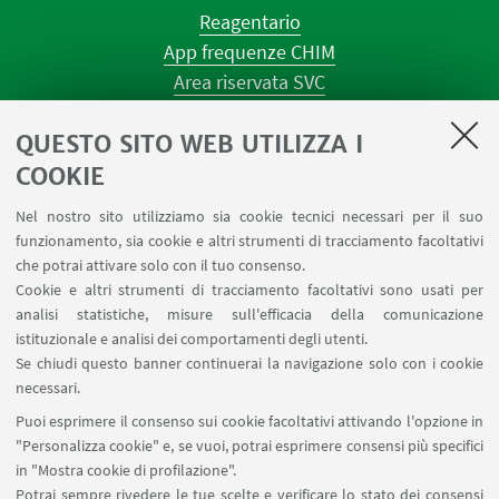
Reagentario
App frequenze CHIM
Area riservata SVC
Prenotazione strumenti
QUESTO SITO WEB UTILIZZA I
Prenotazione spazi e Riunioni
Planner aule Navile
COOKIE
Magazzini
Nel nostro sito utilizziamo sia cookie tecnici necessari per il suo
Dismissione beni
funzionamento, sia cookie e altri strumenti di tracciamento facoltativi
Segnala un evento
che potrai attivare solo con il tuo consenso.
Cookie e altri strumenti di tracciamento facoltativi sono usati per
analisi statistiche, misure sull'efficacia della comunicazione
SEGUI IL DIPARTIMENTO SU:
istituzionale e analisi dei comportamenti degli utenti.
Se chiudi questo banner continuerai la navigazione solo con i cookie
necessari.
SEGUI UNIBO SU:
Puoi esprimere il consenso sui cookie facoltativi attivando l'opzione in
"Personalizza cookie" e, se vuoi, potrai esprimere consensi più specifici
in "Mostra cookie di profilazione".
Potrai sempre rivedere le tue scelte e verificare lo stato dei consensi