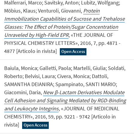
Malferrari, Marco; Savitsky, Anton; Lubitz, Wolfgang;
Möbius, Klaus; Venturoli, Giovanni,
Protein
Immobilization Capabilities of Sucrose and Trehalose
Glasses: The Effect of Protein/Sugar Concentration
Unraveled by High-Field EPR
, «THE JOURNAL OF
PHYSICAL CHEMISTRY LETTERS», 2016, 7, pp. 4871 -
4877 [Articolo in rivista]
Open Access
Baiula, Monica; Galletti, Paola; Martelli, Giulia; Soldati,
Roberto; Belvisi, Laura; Civera, Monica; Dattoli,
SAMANTHA DEIANIRA; Spampinato, SANTI MARIO;
Giacomini, Daria,
New β-Lactam Derivatives Modulate
Cell Adhesion and Signaling Mediated by RGD-Binding
and Leukocyte Integrins
, «JOURNAL OF MEDICINAL
CHEMISTRY», 2016, 59, pp. 9221 - 9742 [Articolo in
rivista]
Open Access