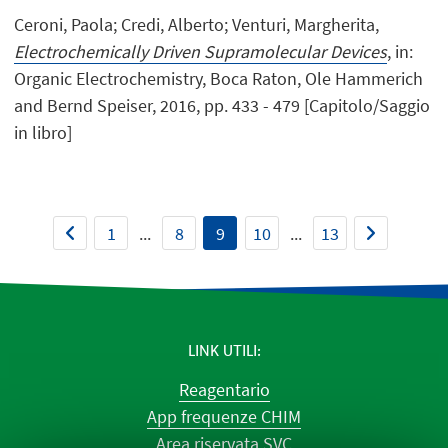
Ceroni, Paola; Credi, Alberto; Venturi, Margherita,
Electrochemically Driven Supramolecular Devices
, in:
Organic Electrochemistry, Boca Raton, Ole Hammerich
and Bernd Speiser, 2016, pp. 433 - 479 [Capitolo/Saggio
in libro]
1
...
8
9
10
...
13
LINK UTILI
Reagentario
App frequenze CHIM
Area riservata SVC