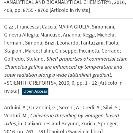
«ANALYTICAL AND BIOANALYTICAL CHEMISTRY», 2016,
408, pp. 8755 - 8760 [Articolo in rivista]
Gizzi, Francesca; Caccia, MARIA GIULIA; Simoncini,
Ginevra Allegra; Mancuso, Arianna; Reggi, Michela;
Fermani, Simona; Brizi, Leonardo; Fantazzini, Paola;
Stagioni, Marco; Falini, Giuseppe; Piccinetti, Corrado;
Goffredo, Stefano,
Shell properties of commercial clam
Chamelea gallina are influenced by temperature and
solar radiation along a wide latitudinal gradient
,
«SCIENTIFIC REPORTS», 2016, 6, pp. 1 - 12 [Articolo in
rivista]
Open Access
Arduini, A.; Orlandini, G.; Secchi, A.; Credi, A.; Silvi, S.;
Venturi, M.,
Calixarene threading by viologen-based
axles
, in: Calixarenes and Beyond, Zurich, Springer,
2016, pp. 761 - 781 [Capitolo/Saggio in libro]