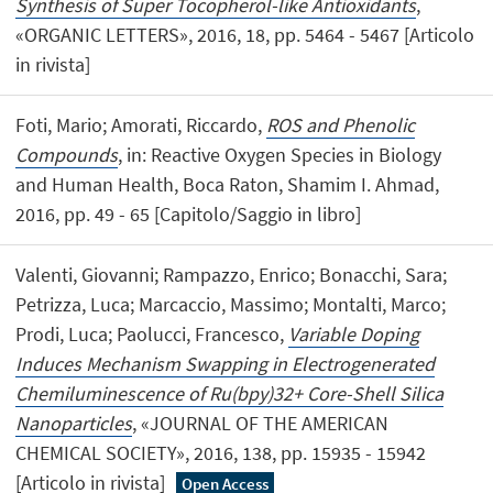
Synthesis of Super Tocopherol-like Antioxidants
,
«ORGANIC LETTERS», 2016, 18, pp. 5464 - 5467 [Articolo
in rivista]
Foti, Mario; Amorati, Riccardo,
ROS and Phenolic
Compounds
, in: Reactive Oxygen Species in Biology
and Human Health, Boca Raton, Shamim I. Ahmad,
2016, pp. 49 - 65 [Capitolo/Saggio in libro]
Valenti, Giovanni; Rampazzo, Enrico; Bonacchi, Sara;
Petrizza, Luca; Marcaccio, Massimo; Montalti, Marco;
Prodi, Luca; Paolucci, Francesco,
Variable Doping
Induces Mechanism Swapping in Electrogenerated
Chemiluminescence of Ru(bpy)32+ Core-Shell Silica
Nanoparticles
, «JOURNAL OF THE AMERICAN
CHEMICAL SOCIETY», 2016, 138, pp. 15935 - 15942
[Articolo in rivista]
Open Access