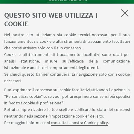
Prenotazione strumenti
QUESTO SITO WEB UTILIZZA I
Prenotazione spazi e Riunioni
Planner aule Navile
COOKIE
Magazzini
Nel nostro sito utilizziamo sia cookie tecnici necessari per il suo
Dismissione beni
funzionamento, sia cookie e altri strumenti di tracciamento facoltativi
Segnala un evento
che potrai attivare solo con il tuo consenso.
Cookie e altri strumenti di tracciamento facoltativi sono usati per
analisi statistiche, misure sull'efficacia della comunicazione
SEGUI IL DIPARTIMENTO SU:
istituzionale e analisi dei comportamenti degli utenti.
Se chiudi questo banner continuerai la navigazione solo con i cookie
necessari.
SEGUI UNIBO SU:
Puoi esprimere il consenso sui cookie facoltativi attivando l'opzione in
"Personalizza cookie" e, se vuoi, potrai esprimere consensi più specifici
in "Mostra cookie di profilazione".
Potrai sempre rivedere le tue scelte e verificare lo stato dei consensi
rientrando nella sezione "Impostazione cookie" del sito.
APP:
Per maggiori informazioni
consulta la nostra Cookie policy
.