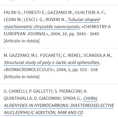
FALINI G.; FORESTI E.; GAZZANO M.; GUALTIERI A. F.;
LEONI M.; LESCI I. G.; ROVERI N.,
Tubular-shaped
stoichiometric chrysotile nanocrystals
, «CHEMISTRY-A
EUROPEAN JOURNAL», 2004, 10, pp. 3043 - 3049
[Articolo in rivista]
M. GAZZANO; M.L. FOCARETE; C. RIEKEL; SCANDOLA M.,
Structural study of poly-L-lactic acid spherulites
,
«BIOMACROMOLECULES», 2004, 5, pp. 553 - 558
[Articolo in rivista]
G. CAINELLI; P. GALLETTI; S. PIERACCINI; A.
QUINTAVALLA; D. GIACOMINI; SPADA G.,
CHIRAL
ALDEHYDES IN HYDROCARBONS: DIASTEREOSELECTIVE
NUCLEOPHILIC ADDITION, NMR AND CD