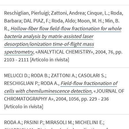
Reschiglian, Pierluigi; Zattoni, Andrea; Cinque, L.; Roda,
Barbara; DAL PIAZ, F.; Roda, Aldo; Moon, M. H.; Min, B.
R.,
Hollow-fiber flow field-flow fractionation for whole
bacteria analysis by matrix-assisted laser
desorption/ionization time-of-flight mass
spectrometry
, «ANALYTICAL CHEMISTRY», 2004, 76, pp.
2103 - 2111 [Articolo in rivista]
MELUCCI D.; RODA B.; ZATTONI A.; CASOLARI S.;
RESCHIGLIAN P.; RODA A.,
Field-flow fractionation of
cells with chemiluminescence detection
, «JOURNAL OF
CHROMATOGRAPHY A», 2004, 1056, pp. 229 - 236
[Articolo in rivista]
RODA A.; PASINI P.; MIRASOLI M.; MICHELINI E.;