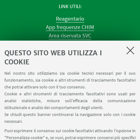
LINK UTILI
Reagentario
App frequenze CHIM
Area riservata SVC
Prenotazione strumenti
QUESTO SITO WEB UTILIZZA I
Prenotazione spazi e Riunioni
Planner aule Navile
COOKIE
Magazzini
Nel nostro sito utilizziamo sia cookie tecnici necessari per il suo
Dismissione beni
funzionamento, sia cookie e altri strumenti di tracciamento facoltativi
Segnala un evento
che potrai attivare solo con il tuo consenso.
Cookie e altri strumenti di tracciamento facoltativi sono usati per
analisi statistiche, misure sull'efficacia della comunicazione
SEGUI IL DIPARTIMENTO SU:
istituzionale e analisi dei comportamenti degli utenti.
Se chiudi questo banner continuerai la navigazione solo con i cookie
necessari.
SEGUI UNIBO SU:
Puoi esprimere il consenso sui cookie facoltativi attivando l'opzione in
"Personalizza cookie" e, se vuoi, potrai esprimere consensi più specifici