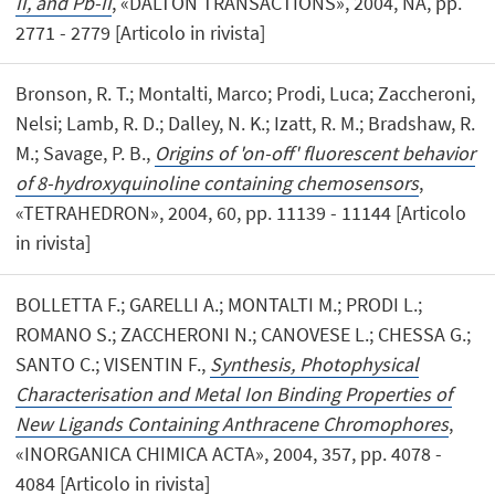
II, and Pb-II
, «DALTON TRANSACTIONS», 2004, NA, pp.
2771 - 2779 [Articolo in rivista]
Bronson, R. T.; Montalti, Marco; Prodi, Luca; Zaccheroni,
Nelsi; Lamb, R. D.; Dalley, N. K.; Izatt, R. M.; Bradshaw, R.
M.; Savage, P. B.,
Origins of 'on-off' fluorescent behavior
of 8-hydroxyquinoline containing chemosensors
,
«TETRAHEDRON», 2004, 60, pp. 11139 - 11144 [Articolo
in rivista]
BOLLETTA F.; GARELLI A.; MONTALTI M.; PRODI L.;
ROMANO S.; ZACCHERONI N.; CANOVESE L.; CHESSA G.;
SANTO C.; VISENTIN F.,
Synthesis, Photophysical
Characterisation and Metal Ion Binding Properties of
New Ligands Containing Anthracene Chromophores
,
«INORGANICA CHIMICA ACTA», 2004, 357, pp. 4078 -
4084 [Articolo in rivista]