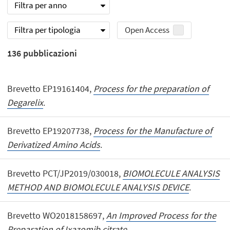
Filtra per anno
Filtra per tipologia
Open Access
136
pubblicazioni
Brevetto EP19161404,
Process for the preparation of
Degarelix
.
Brevetto EP19207738,
Process for the Manufacture of
Derivatized Amino Acids
.
Brevetto PCT/JP2019/030018,
BIOMOLECULE ANALYSIS
METHOD AND BIOMOLECULE ANALYSIS DEVICE
.
Brevetto WO2018158697,
An Improved Process for the
Preparation of Ixazomib citrate
.