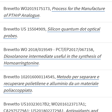
Brevetto WO2019175173,
Process for the Manufacture
of PTHrP Analogue
.
Brevetto US 15504909,
Silicon quantum dot optical
probes
.
Brevetto WO 2018/019549 - PCT/EP2017/067158,
Dioxolanone intermediate useful in the synthesis of
Homoarringtonine
.
Brevetto 102016000114545,
Metodo per separare e
recuperare polietilene e alluminio da un materiale
poliaccoppiato
.
Brevetto US10323017B2; WO2016123717A1;
CA2975779A1; US2018022729A1,
Antioxidants and