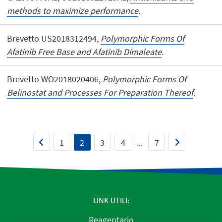
methods to maximize performance
.
Brevetto US2018312494,
Polymorphic Forms Of
Afatinib Free Base and Afatinib Dimaleate
.
Brevetto WO2018020406,
Polymorphic Forms Of
Belinostat and Processes For Preparation Thereof
.
1
2
3
4
...
7
LINK UTILI
Reagentario