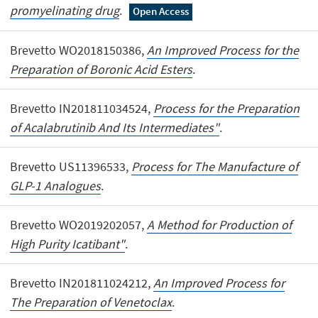
promyelinating drug
.
Open Access
Brevetto WO2018150386,
An Improved Process for the
Preparation of Boronic Acid Esters
.
Brevetto IN201811034524,
Process for the Preparation
of Acalabrutinib And Its Intermediates"
.
Brevetto US11396533,
Process for The Manufacture of
GLP-1 Analogues
.
Brevetto WO2019202057,
A Method for Production of
High Purity Icatibant"
.
Brevetto IN201811024212,
An Improved Process for
The Preparation of Venetoclax
.