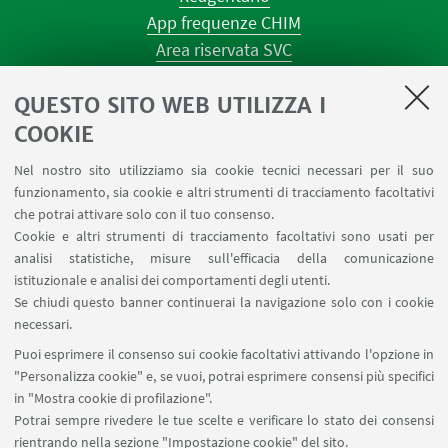
App frequenze CHIM
Area riservata SVC
Prenotazione strumenti
QUESTO SITO WEB UTILIZZA I
Prenotazione spazi e Riunioni
Planner aule Navile
COOKIE
Magazzini
Nel nostro sito utilizziamo sia cookie tecnici necessari per il suo
Dismissione beni
funzionamento, sia cookie e altri strumenti di tracciamento facoltativi
Segnala un evento
che potrai attivare solo con il tuo consenso.
Cookie e altri strumenti di tracciamento facoltativi sono usati per
analisi statistiche, misure sull'efficacia della comunicazione
SEGUI IL DIPARTIMENTO SU:
istituzionale e analisi dei comportamenti degli utenti.
Se chiudi questo banner continuerai la navigazione solo con i cookie
necessari.
SEGUI UNIBO SU:
Puoi esprimere il consenso sui cookie facoltativi attivando l'opzione in
"Personalizza cookie" e, se vuoi, potrai esprimere consensi più specifici
in "Mostra cookie di profilazione".
Potrai sempre rivedere le tue scelte e verificare lo stato dei consensi
rientrando nella sezione "Impostazione cookie" del sito.
APP: