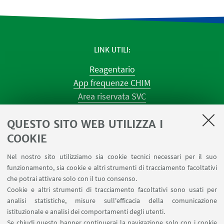
LINK UTILI
Reagentario
App frequenze CHIM
Area riservata SVC
Prenotazione strumenti
QUESTO SITO WEB UTILIZZA I
Prenotazione spazi e Riunioni
Planner aule Navile
COOKIE
Magazzini
Nel nostro sito utilizziamo sia cookie tecnici necessari per il suo
Dismissione beni
funzionamento, sia cookie e altri strumenti di tracciamento facoltativi
Segnala un evento
che potrai attivare solo con il tuo consenso.
Cookie e altri strumenti di tracciamento facoltativi sono usati per
analisi statistiche, misure sull'efficacia della comunicazione
SEGUI IL DIPARTIMENTO SU:
istituzionale e analisi dei comportamenti degli utenti.
Se chiudi questo banner continuerai la navigazione solo con i cookie