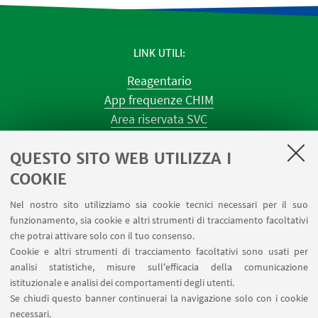
LINK UTILI
Reagentario
App frequenze CHIM
Area riservata SVC
Prenotazione strumenti
QUESTO SITO WEB UTILIZZA I
Prenotazione spazi e Riunioni
Planner aule Navile
COOKIE
Magazzini
Nel nostro sito utilizziamo sia cookie tecnici necessari per il suo
Dismissione beni
funzionamento, sia cookie e altri strumenti di tracciamento facoltativi
Segnala un evento
che potrai attivare solo con il tuo consenso.
Cookie e altri strumenti di tracciamento facoltativi sono usati per
analisi statistiche, misure sull'efficacia della comunicazione
SEGUI IL DIPARTIMENTO SU:
istituzionale e analisi dei comportamenti degli utenti.
Se chiudi questo banner continuerai la navigazione solo con i cookie
necessari.