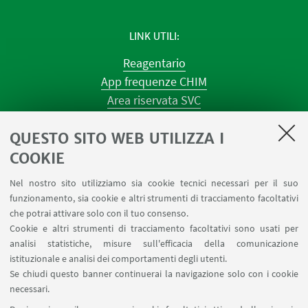
LINK UTILI
Reagentario
App frequenze CHIM
Area riservata SVC
Prenotazione strumenti
QUESTO SITO WEB UTILIZZA I
Prenotazione spazi e Riunioni
Planner aule Navile
COOKIE
Magazzini
Nel nostro sito utilizziamo sia cookie tecnici necessari per il suo
Dismissione beni
funzionamento, sia cookie e altri strumenti di tracciamento facoltativi
Segnala un evento
che potrai attivare solo con il tuo consenso.
Cookie e altri strumenti di tracciamento facoltativi sono usati per
analisi statistiche, misure sull'efficacia della comunicazione
SEGUI IL DIPARTIMENTO SU:
istituzionale e analisi dei comportamenti degli utenti.
Se chiudi questo banner continuerai la navigazione solo con i cookie
necessari.