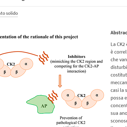
ato solido
Abstrac
La CK2 è
è corre
che vann
disturbi
costitu
meccani
casi la
possa e
concent
sua ano
sconosc