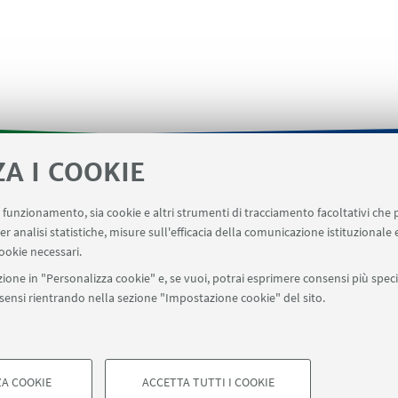
ZA I COOKIE
Area riservata SVC
Prenotazione strumenti
Prenotaz
uo funzionamento, sia cookie e altri strumenti di tracciamento facoltativi che 
evento
er analisi statistiche, misure sull'efficacia della comunicazione istituzionale
ookie necessari.
ione in "Personalizza cookie" e, se vuoi, potrai esprimere consensi più specif
onsensi rientrando nella sezione "Impostazione cookie" del sito.
SEGUI UNIBO SU:
a - Via Zamboni, 33 - 40126 Bologna - PI: 01131710376 - CF: 800070103
ostazioni Cookie
A COOKIE
ACCETTA TUTTI I COOKIE