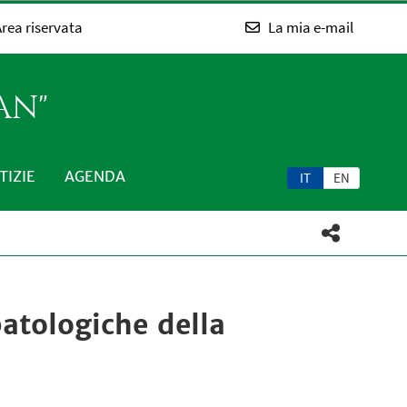
rea riservata
La mia e-mail
AN"
TIZIE
AGENDA
IT
EN
patologiche della