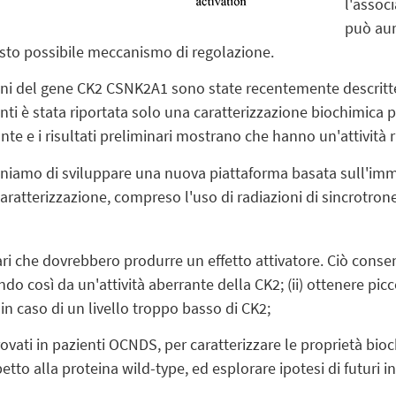
l'assoc
può aum
sto possibile meccanismo di regolazione.
ni del gene CK2 CSNK2A1 sono state recentemente descritte 
ti è stata riportata solo una caratterizzazione biochimica p
te e i risultati preliminari mostrano che hanno un'attività r
oniamo di sviluppare una nuova piattaforma basata sull'imm
caratterizzazione, compreso l'uso di radiazioni di sincrotrone
ri che dovrebbero produrre un effetto attivatore. Ciò consen
do così da un'attività aberrante della CK2; (ii) ottenere picc
 in caso di un livello troppo basso di CK2;
vati in pazienti OCNDS, per caratterizzare le proprietà bio
petto alla proteina wild-type, ed esplorare ipotesi di futuri in