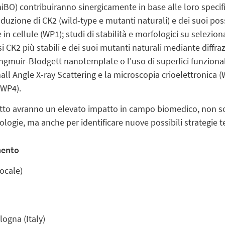
UniBO) contribuiranno sinergicamente in base alle loro speci
zione di CK2 (wild-type e mutanti naturali) e dei suoi possib
n cellule (WP1); studi di stabilità e morfologici su seleziona
CK2 più stabili e dei suoi mutanti naturali mediante diffraz
angmuir-Blodgett nanotemplate o l'uso di superfici funziona
 Angle X-ray Scattering e la microscopia crioelettronica (
(WP4).
ogetto avranno un elevato impatto in campo biomedico, non s
ologie, ma anche per identificare nuove possibili strategie 
mento
ocale)
ogna (Italy)