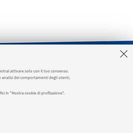
ione spazi e Riunioni
Planner aule Navile
potrai attivare solo con il tuo consenso.
 e analisi dei comportamenti degli utenti.
ici in "Mostra cookie di profilazione".
APP:
76