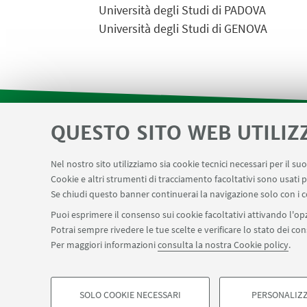
Università degli Studi di PADOVA
Università degli Studi di GENOVA
QUESTO SITO WEB UTILIZ
Reagentario
App frequenze CHIM
LINK UTILI
Nel nostro sito utilizziamo sia cookie tecnici necessari per il s
Magazzini
Dismissione beni
Segnala un 
Cookie e altri strumenti di tracciamento facoltativi sono usati p
Se chiudi questo banner continuerai la navigazione solo con i c
Puoi esprimere il consenso sui cookie facoltativi attivando l'opz
Potrai sempre rivedere le tue scelte e verificare lo stato dei c
SEGUI IL DIPARTIMENTO SU:
Per maggiori informazioni
consulta la nostra Cookie policy
.
©Copyright 2026 - ALMA MATER STUDIORUM - Università di Bologn
Privacy
Note legali
Informazioni sul sito e accessibilità
Imp
SOLO COOKIE NECESSARI
PERSONALIZZ