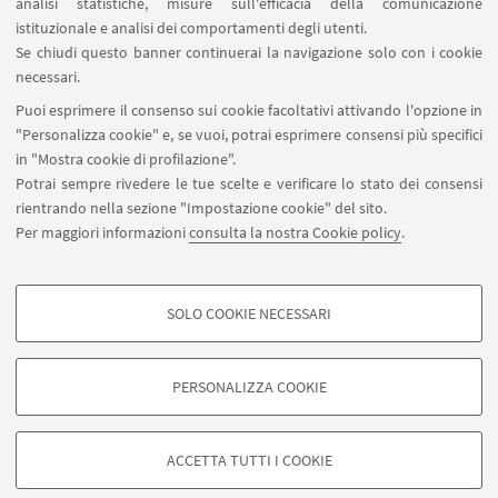
analisi statistiche, misure sull'efficacia della comunicazione
SEGUI IL DIPARTIMENTO SU:
istituzionale e analisi dei comportamenti degli utenti.
Se chiudi questo banner continuerai la navigazione solo con i cookie
necessari.
SEGUI UNIBO SU:
Puoi esprimere il consenso sui cookie facoltativi attivando l'opzione in
"Personalizza cookie" e, se vuoi, potrai esprimere consensi più specifici
in "Mostra cookie di profilazione".
Potrai sempre rivedere le tue scelte e verificare lo stato dei consensi
rientrando nella sezione "Impostazione cookie" del sito.
APP:
Per maggiori informazioni
consulta la nostra Cookie policy
.
SOLO COOKIE NECESSARI
COOKIE DI PROFILAZIONE - FACOLTATIVI
©Copyright 2026 - ALMA MATER STUDIORUM - Università di
Si tratta di cookie utilizzati per analizzare le caratteristiche della navigazione
Bologna - Via Zamboni, 33 - 40126 Bologna - PI: 01131710376 - CF:
PERSONALIZZA COOKIE
degli utenti, creare profili in base al loro comportamento sul sito, per analisi
80007010376
di marketing.
Privacy
Note legali
Informazioni sul sito e accessibilità
Mostra cookie di profilazione
Impostazioni Cookie
ACCETTA TUTTI I COOKIE
Google/Youtube Video