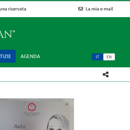
rea riservata
La mia e-mail
AN"
TIZIE
AGENDA
IT
EN