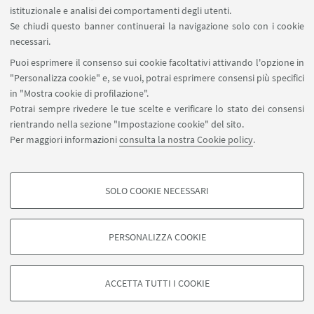
SEGUI IL DIPARTIMENTO SU:
istituzionale e analisi dei comportamenti degli utenti.
Se chiudi questo banner continuerai la navigazione solo con i cookie
necessari.
SEGUI UNIBO SU:
Puoi esprimere il consenso sui cookie facoltativi attivando l'opzione in
"Personalizza cookie" e, se vuoi, potrai esprimere consensi più specifici
in "Mostra cookie di profilazione".
Potrai sempre rivedere le tue scelte e verificare lo stato dei consensi
rientrando nella sezione "Impostazione cookie" del sito.
APP:
Per maggiori informazioni
consulta la nostra Cookie policy
.
SOLO COOKIE NECESSARI
COOKIE DI PROFILAZIONE - FACOLTATIVI
©Copyright 2026 - ALMA MATER STUDIORUM - Università di
Si tratta di cookie utilizzati per analizzare le caratteristiche della navigazione
Bologna - Via Zamboni, 33 - 40126 Bologna - PI: 01131710376 - CF:
PERSONALIZZA COOKIE
degli utenti, creare profili in base al loro comportamento sul sito, per analisi
80007010376
di marketing.
Privacy
Note legali
Informazioni sul sito e accessibilità
Mostra cookie di profilazione
Impostazioni Cookie
ACCETTA TUTTI I COOKIE
Google/Youtube Video