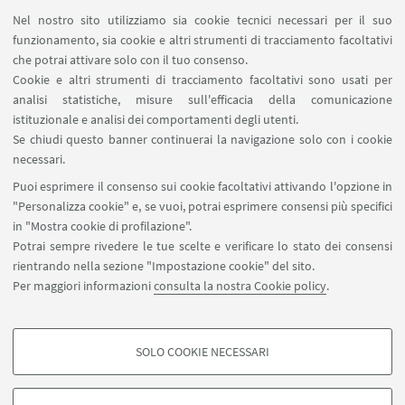
Magazzini
Nel nostro sito utilizziamo sia cookie tecnici necessari per il suo
Dismissione beni
funzionamento, sia cookie e altri strumenti di tracciamento facoltativi
Segnala un evento
che potrai attivare solo con il tuo consenso.
Cookie e altri strumenti di tracciamento facoltativi sono usati per
analisi statistiche, misure sull'efficacia della comunicazione
SEGUI IL DIPARTIMENTO SU:
istituzionale e analisi dei comportamenti degli utenti.
Se chiudi questo banner continuerai la navigazione solo con i cookie
necessari.
SEGUI UNIBO SU:
Puoi esprimere il consenso sui cookie facoltativi attivando l'opzione in
"Personalizza cookie" e, se vuoi, potrai esprimere consensi più specifici
in "Mostra cookie di profilazione".
Potrai sempre rivedere le tue scelte e verificare lo stato dei consensi
rientrando nella sezione "Impostazione cookie" del sito.
APP:
Per maggiori informazioni
consulta la nostra Cookie policy
.
SOLO COOKIE NECESSARI
COOKIE DI PROFILAZIONE - FACOLTATIVI
©Copyright 2026 - ALMA MATER STUDIORUM - Università di
Si tratta di cookie utilizzati per analizzare le caratteristiche della navigazione