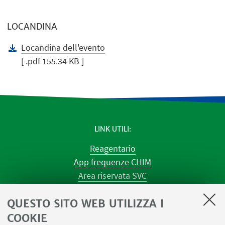
LOCANDINA
Locandina dell'evento
[ .pdf 155.34 KB ]
LINK UTILI
Reagentario
App frequenze CHIM
Area riservata SVC
Prenotazione strumenti
QUESTO SITO WEB UTILIZZA I
Prenotazione spazi e Riunioni
Planner aule Navile
COOKIE