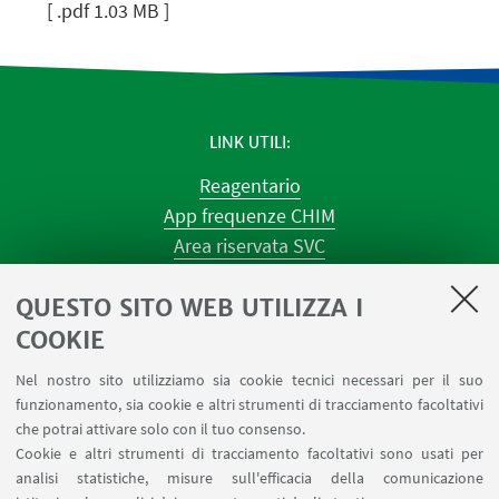
[ .pdf 1.03 MB ]
LINK UTILI
Reagentario
App frequenze CHIM
Area riservata SVC
Prenotazione strumenti
QUESTO SITO WEB UTILIZZA I
Prenotazione spazi e Riunioni
Planner aule Navile
COOKIE
Magazzini
Nel nostro sito utilizziamo sia cookie tecnici necessari per il suo
Dismissione beni
funzionamento, sia cookie e altri strumenti di tracciamento facoltativi
Segnala un evento
che potrai attivare solo con il tuo consenso.
Cookie e altri strumenti di tracciamento facoltativi sono usati per
analisi statistiche, misure sull'efficacia della comunicazione
SEGUI IL DIPARTIMENTO SU: