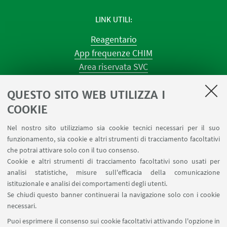
LINK UTILI
Reagentario
App frequenze CHIM
Area riservata SVC
Prenotazione strumenti
QUESTO SITO WEB UTILIZZA I
Prenotazione spazi e Riunioni
Planner aule Navile
COOKIE
Magazzini
Nel nostro sito utilizziamo sia cookie tecnici necessari per il suo
Dismissione beni
funzionamento, sia cookie e altri strumenti di tracciamento facoltativi
Segnala un evento
che potrai attivare solo con il tuo consenso.
Cookie e altri strumenti di tracciamento facoltativi sono usati per
analisi statistiche, misure sull'efficacia della comunicazione
SEGUI IL DIPARTIMENTO SU:
istituzionale e analisi dei comportamenti degli utenti.
Se chiudi questo banner continuerai la navigazione solo con i cookie
necessari.
SEGUI UNIBO SU:
Puoi esprimere il consenso sui cookie facoltativi attivando l'opzione in