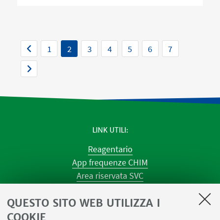
1
2
3
4
5
6
7
LINK UTILI
Reagentario
App frequenze CHIM
Area riservata SVC
Prenotazione strumenti
QUESTO SITO WEB UTILIZZA I
Prenotazione spazi e Riunioni
Planner aule Navile
COOKIE